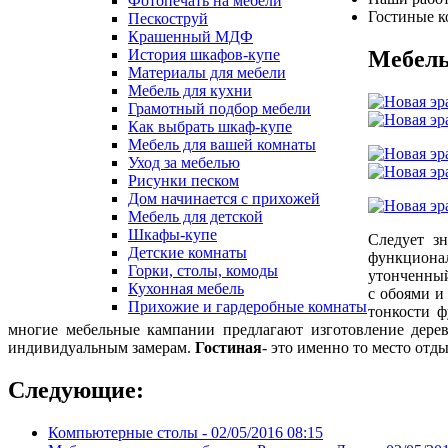
Фотопечать на мебели
Гостиные 
Пескоструй
Крашенный МДФ
Мебель
История шкафов-купе
Материалы для мебели
Мебель для кухни
Грамотный подбор мебели
Как выбрать шкаф-купе
Мебель для вашей комнаты
Уход за мебелью
Рисунки песком
Дом начинается с прихожей
Мебель для детской
Шкафы-купе
Следует з
Детские комнаты
функциона
Горки, столы, комоды
утонченный
Кухонная мебель
с обоями и
Прихожие и гардеробные комнаты
тонкости ф
многие мебельные кампании предлагают изготовление деревя
индивидуальным замерам.
Гостиная
- это именно то место отд
Следующие:
Компьютерные столы -
02/05/2016 08:15