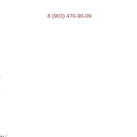
8 (903) 470-90-09
и
е
ты
/