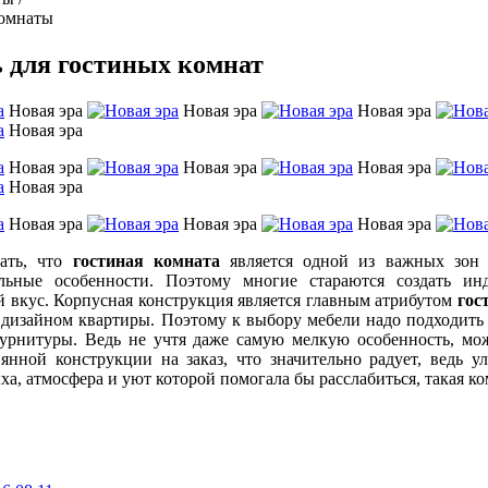
комнаты
 для гостиных комнат
Новая эра
Новая эра
Новая эра
Новая эра
Новая эра
Новая эра
Новая эра
Новая эра
Новая эра
Новая эра
Новая эра
нать, что
гостиная комната
является одной из важных зон к
льные особенности. Поэтому многие стараются создать ин
 вкус. Корпусная конструкция является главным атрибутом
гос
 дизайном квартиры. Поэтому к выбору мебели надо подходить 
урнитуры. Ведь не учтя даже самую мелкую особенность, мож
нной конструкции на заказ, что значительно радует, ведь у
ыха, атмосфера и уют которой помогала бы расслабиться, такая к